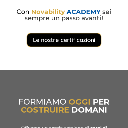
Con
Novability
ACADEMY
sei
sempre un passo avanti!
Le nostre certificazioni
FORMIAMO
OGGI
PER
COSTRUIRE
DOMANI
Offriamo un ampio catalogo di
corsi di